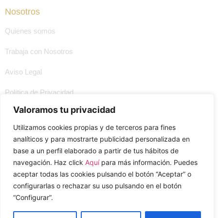
Nosotros
Quienes somos
Trabaja con Nosotros
Aviso Legal
Política de Privacidad
Valoramos tu privacidad
Politica del Sistema Integrado de Gestión
Utilizamos cookies propias y de terceros para fines
Política de Cookies
analíticos y para mostrarte publicidad personalizada en
base a un perfil elaborado a partir de tus hábitos de
navegación. Haz click
Aquí
para más información. Puedes
aceptar todas las cookies pulsando el botón “Aceptar” o
configurarlas o rechazar su uso pulsando en el botón
“Configurar”.
Aslam Ⓒ 2023 - Todos Los Derechos Reservados