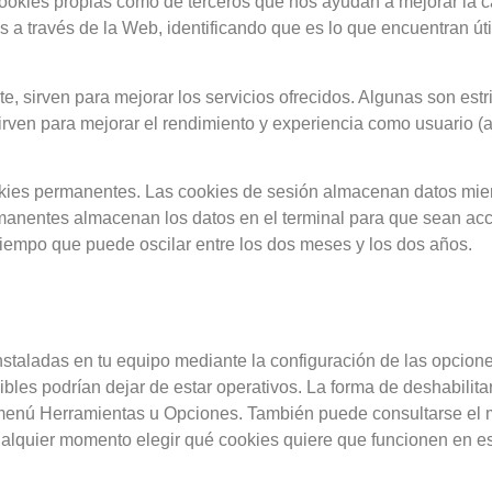
cookies propias como de terceros que nos ayudan a mejorar la 
a través de la Web, identificando que es lo que encuentran útil
, sirven para mejorar los servicios ofrecidos. Algunas son est
irven para mejorar el rendimiento y experiencia como usuario (an
okies permanentes. Las cookies de sesión almacenan datos mien
rmanentes almacenan los datos en el terminal para que sean acc
iempo que puede oscilar entre los dos meses y los dos años.
 instaladas en tu equipo mediante la configuración de las opcio
ibles podrían dejar de estar operativos. La forma de deshabilitar
menú Herramientas u Opciones. También puede consultarse el
alquier momento elegir qué cookies quiere que funcionen en es